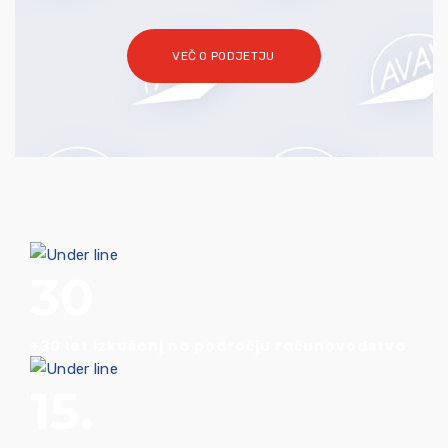
VEČ O PODJETJU
30
+30 let izkušenj na področju računovodstva
15.