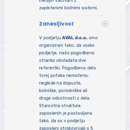
medijih varovani z
zapletenimi kodnimi sistemi.
Zanesljivost
V podjetju
A
V
A
L d.o.o.
smo
organizirani tako, da vsako
podjetje, našo pogodbeno
stranko obvladata dve
referentki. Pogodbeno delo
torej poteka nemoteno,
neglede na dopuste,
bolniške, porodniške ali
druge odsotnosti z dela.
Starostna struktura
zaposlenih je postavljena
tako, da so v podjetju
zaposleni strokovnjaki s 5