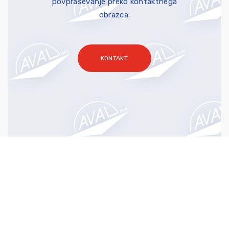
povpraševanje preko kontaktnega
obrazca.
KONTAKT
Pristaniška 8, Koper
Tel.: (05) 66 37 920
E-mail: povprasevanje@aval.si