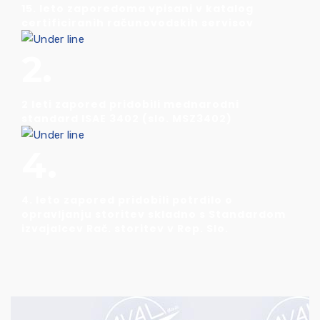
15. leto zaporedoma vpisani v katalog
certificiranih računovodskih servisov
2.
2 leti zapored pridobili mednarodni
standard ISAE 3402 (slo. MSZ3402)
4.
4. leto zapored pridobili potrdilo o
opravljanju storitev skladno s Standardom
izvajalcev Rač. storitev v Rep. Slo.