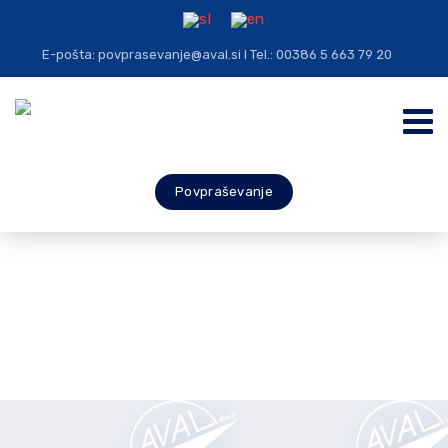
E-pošta: povprasevanje@aval.si I Tel.: 00386 5 663 79 20
Povpraševanje