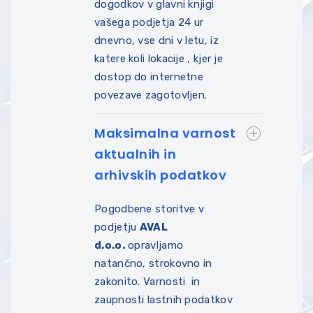
dogodkov v glavni knjigi
vašega podjetja 24 ur
dnevno, vse dni v letu, iz
katere koli lokacije , kjer je
dostop do internetne
povezave zagotovljen.
Maksimalna varnost
aktualnih in
arhivskih podatkov
Pogodbene storitve v
podjetju
A
V
A
L
d.o.o.
opravljamo
natančno, strokovno in
zakonito. Varnosti in
zaupnosti lastnih podatkov