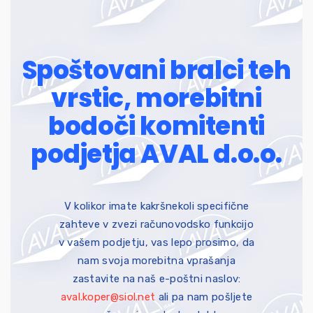
Spoštovani bralci teh
vrstic, morebitni
bodoči komitenti
podjetja AVAL d.o.o.
V kolikor imate kakršnekoli specifične
zahteve v zvezi računovodsko funkcijo
v vašem podjetju, vas lepo prosimo, da
nam svoja morebitna vprašanja
zastavite na naš e-poštni naslov:
aval.koper@siol.net
ali pa nam pošljete