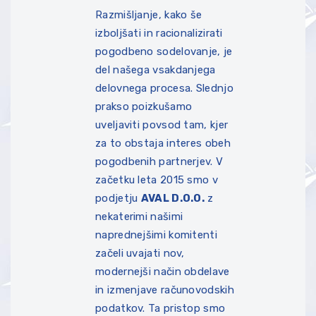
Razmišljanje, kako še
izboljšati in racionalizirati
pogodbeno sodelovanje, je
del našega vsakdanjega
delovnega procesa. Slednjo
prakso poizkušamo
uveljaviti povsod tam, kjer
za to obstaja interes obeh
pogodbenih partnerjev. V
začetku leta 2015 smo v
podjetju
A
V
A
L D.O.O.
z
nekaterimi našimi
naprednejšimi komitenti
začeli uvajati nov,
modernejši način obdelave
in izmenjave računovodskih
podatkov. Ta pristop smo